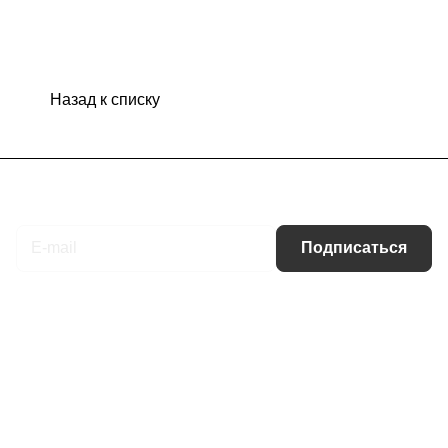
Назад к списку
Подписаться
на новости и акции
Подписаться
Интернет-магазин
Компания
Информация
Помощь