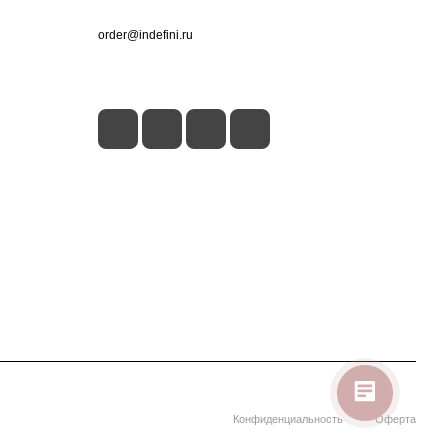
+7 (495) 660-50-80
order@indefini.ru
г. Москва, Рязанский проспект, 3Б
Конфиденциальность
Оферта