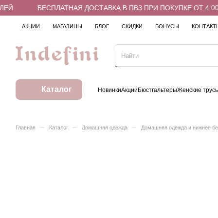
ЕЙ
БЕСПЛАТНАЯ ДОСТАВКА В ПВЗ ПРИ ПОКУПКЕ ОТ 4 000
АКЦИИ
МАГАЗИНЫ
БЛОГ
СКИДКИ
БОНУСЫ
КОНТАКТ
Каталог
Новинки
Акции
Бюстгальтеры
Женские трус
–
–
–
Главная
Каталог
Домашняя одежда
Домашняя одежда и нижнее б