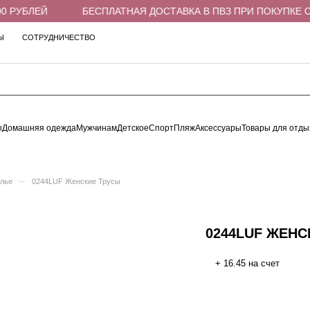
 РУБЛЕЙ
БЕСПЛАТНАЯ ДОСТАВКА В ПВЗ ПРИ ПОКУПКЕ ОТ 
Ы
СОТРУДНИЧЕСТВО
ы
Домашняя одежда
Мужчинам
Детское
Спорт
Пляж
Аксессуары
Товары для отды
–
елье
0244LUF Женские Трусы
0244LUF ЖЕНС
+ 16.45 на счет