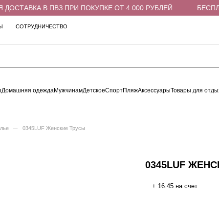
ОСТАВКА В ПВЗ ПРИ ПОКУПКЕ ОТ 4 000 РУБЛЕЙ
БЕСПЛАТ
Ы
СОТРУДНИЧЕСТВО
ы
Домашняя одежда
Мужчинам
Детское
Спорт
Пляж
Аксессуары
Товары для отды
–
елье
0345LUF Женские Трусы
0345LUF ЖЕНС
+ 16.45 на счет