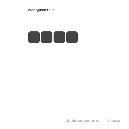
+7 (495) 660-50-80
order@indefini.ru
г. Москва, Рязанский проспект, 3Б
Конфиденциальность
Оферта