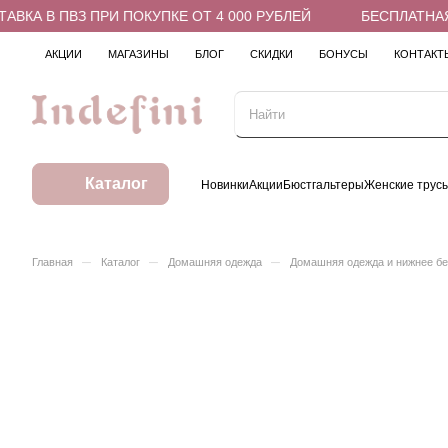
КА В ПВЗ ПРИ ПОКУПКЕ ОТ 4 000 РУБЛЕЙ
БЕСПЛАТНАЯ Д
АКЦИИ
МАГАЗИНЫ
БЛОГ
СКИДКИ
БОНУСЫ
КОНТАКТ
Каталог
Новинки
Акции
Бюстгальтеры
Женские трус
–
–
–
Главная
Каталог
Домашняя одежда
Домашняя одежда и нижнее б