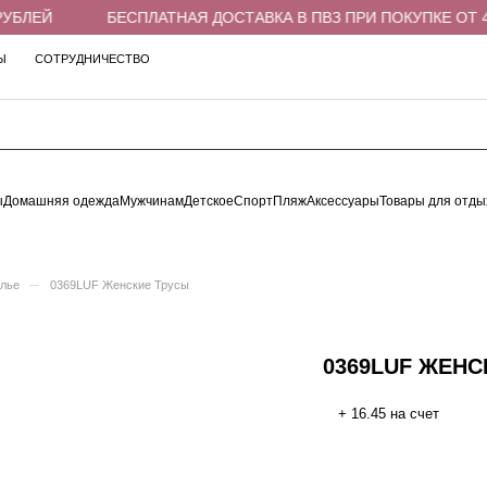
БЛЕЙ
БЕСПЛАТНАЯ ДОСТАВКА В ПВЗ ПРИ ПОКУПКЕ ОТ 4 0
Ы
СОТРУДНИЧЕСТВО
ы
Домашняя одежда
Мужчинам
Детское
Спорт
Пляж
Аксессуары
Товары для отды
–
елье
0369LUF Женские Трусы
0369LUF ЖЕНС
+ 16.45 на счет