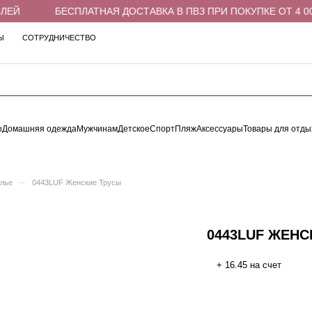
ЕЙ
БЕСПЛАТНАЯ ДОСТАВКА В ПВЗ ПРИ ПОКУПКЕ ОТ 4 000
Ы
СОТРУДНИЧЕСТВО
ы
Домашняя одежда
Мужчинам
Детское
Спорт
Пляж
Аксессуары
Товары для отды
–
елье
0443LUF Женские Трусы
0443LUF ЖЕНС
+ 16.45 на счет