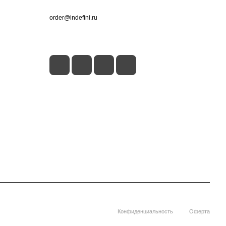
+7 (495) 660-50-80
order@indefini.ru
г. Москва, Рязанский проспект, 3Б
Конфиденциальность
Оферта