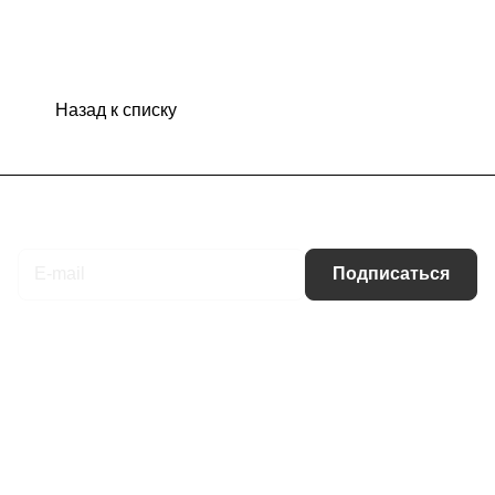
Назад к списку
Подписаться
на новости и акции
Подписаться
Интернет-магазин
Компания
Информация
Помощь