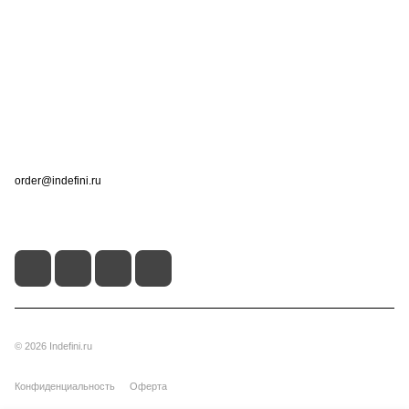
Компания
Информация
Помощь
Контакты
+7 (495) 660-50-80
order@indefini.ru
г. Москва, Рязанский проспект, 3Б
© 2026 Indefini.ru
Конфиденциальность
Оферта