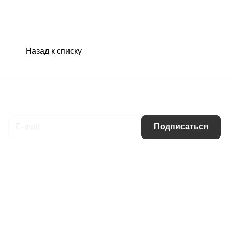
Назад к списку
Подписаться
на новости и акции
Подписаться
Интернет-магазин
Компания
Информация
Помощь