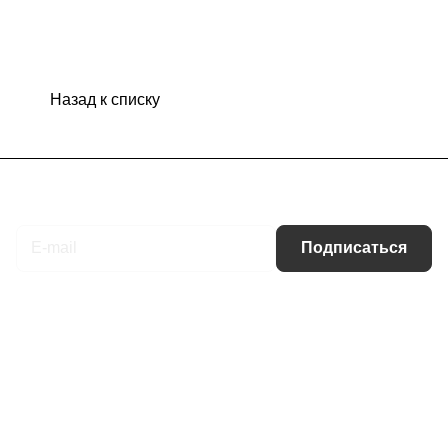
Назад к списку
Подписаться
на новости и акции
Подписаться
Интернет-магазин
Компания
Информация
Помощь