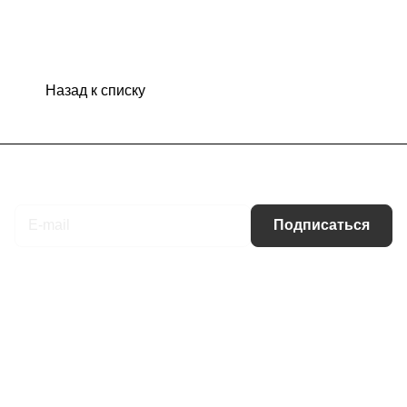
Назад к списку
Подписаться
на новости и акции
Подписаться
Интернет-магазин
Компания
Информация
Помощь