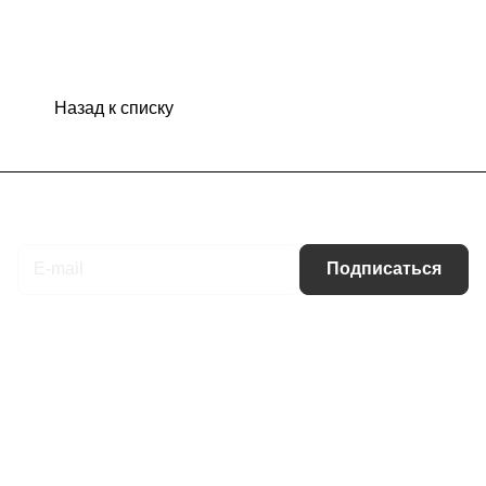
Назад к списку
Подписаться
на новости и акции
Подписаться
Интернет-магазин
Компания
Информация
Помощь