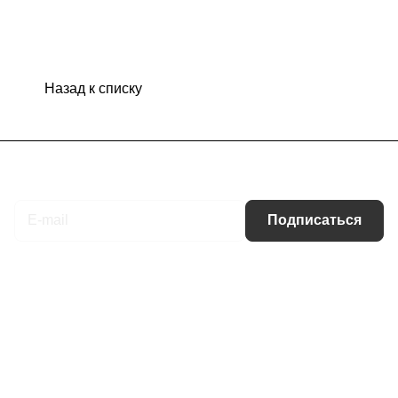
Назад к списку
Подписаться
на новости и акции
Подписаться
Интернет-магазин
Компания
Информация
Помощь