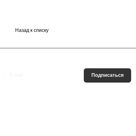
Назад к списку
Подписаться
на новости и акции
Подписаться
Интернет-магазин
Компания
Информация
Помощь