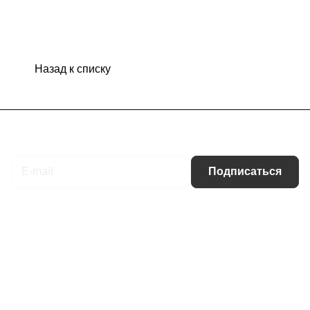
Назад к списку
Подписаться
на новости и акции
Подписаться
Интернет-магазин
Компания
Информация
Помощь