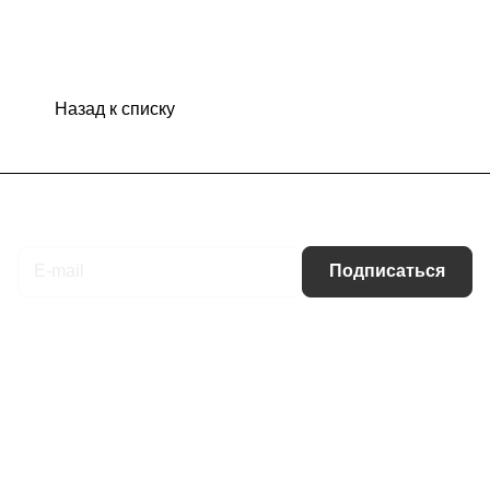
Назад к списку
Подписаться
на новости и акции
Подписаться
Интернет-магазин
Компания
Информация
Помощь