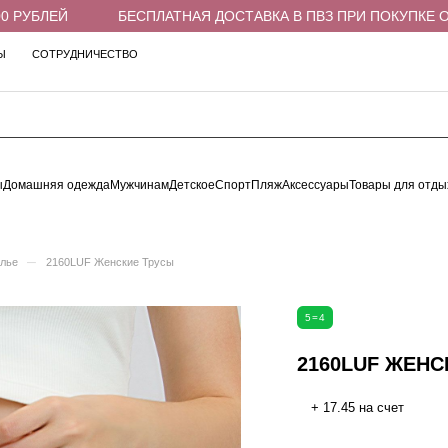
РУБЛЕЙ
БЕСПЛАТНАЯ ДОСТАВКА В ПВЗ ПРИ ПОКУПКЕ ОТ 4
Ы
СОТРУДНИЧЕСТВО
ы
Домашняя одежда
Мужчинам
Детское
Спорт
Пляж
Аксессуары
Товары для отды
–
елье
2160LUF Женские Трусы
5=4
2160LUF ЖЕНС
+ 17.45 на счет