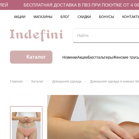
Й
БЕСПЛАТНАЯ ДОСТАВКА В ПВЗ ПРИ ПОКУПКЕ ОТ 4 000 
АКЦИИ
МАГАЗИНЫ
БЛОГ
СКИДКИ
БОНУСЫ
КОНТАКТ
Каталог
Новинки
Акции
Бюстгальтеры
Женские трус
–
–
–
Главная
Каталог
Домашняя одежда
Домашняя одежда и нижнее б