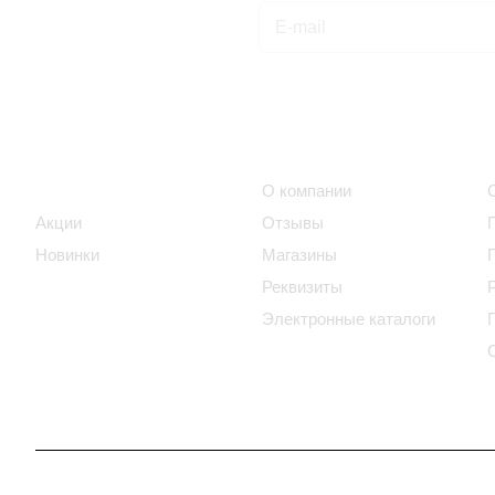
Подписаться
на новости и акции
Интернет-магазин
Компания
Каталог
О компании
Акции
Отзывы
Новинки
Магазины
Реквизиты
Электронные каталоги