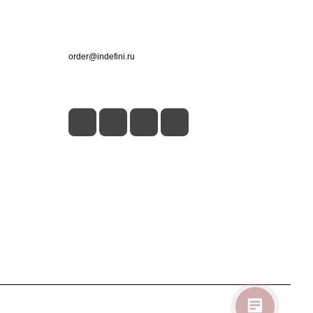
Контакты
+7 (495) 660-50-80
order@indefini.ru
г. Москва, Рязанский проспект, 3Б