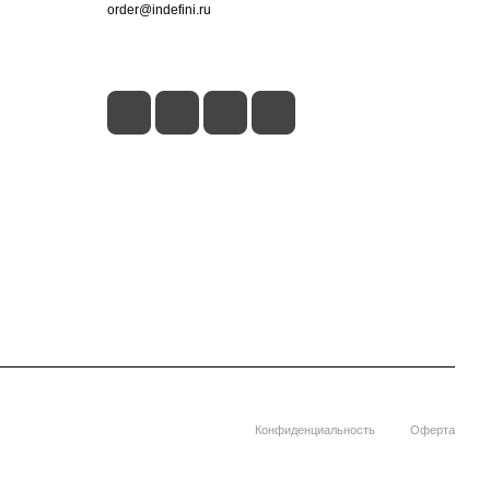
order@indefini.ru
г. Москва, Рязанский проспект, 3Б
Конфиденциальность
Оферта