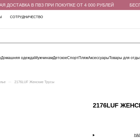
ДОСТАВКА В ПВЗ ПРИ ПОКУПКЕ ОТ 4 000 РУБЛЕЙ
БЕСПЛА
Ы
СОТРУДНИЧЕСТВО
ы
Домашняя одежда
Мужчинам
Детское
Спорт
Пляж
Аксессуары
Товары для отды
–
елье
2176LUF Женские Трусы
2176LUF ЖЕНС
НА