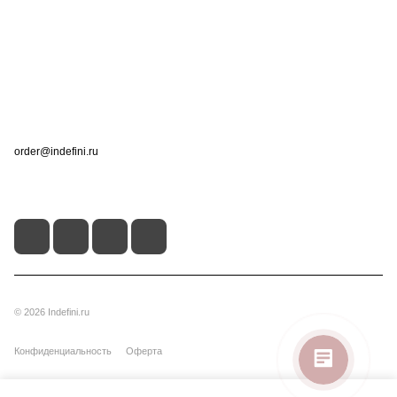
Информация
Помощь
Контакты
+7 (495) 660-50-80
order@indefini.ru
г. Москва, Рязанский проспект, 3Б
© 2026 Indefini.ru
Конфиденциальность
Оферта