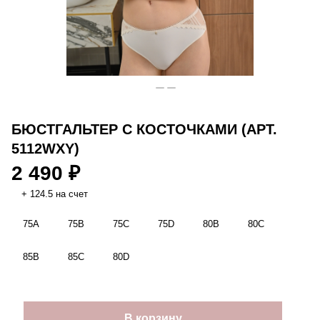
БЮСТГАЛЬТЕР С КОСТОЧКАМИ (АРТ.
5112WXY)
2 490 ₽
+ 124.5 на счет
75A
75B
75C
75D
80B
80C
85B
85C
80D
В корзину