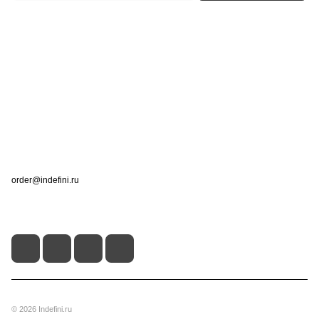
Интернет-магазин
Компания
Информация
Помощь
Контакты
+7 (495) 660-50-80
order@indefini.ru
г. Москва, Рязанский проспект, 3Б
© 2026 Indefini.ru