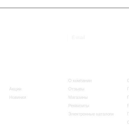
Подписаться
на новости и акции
Интернет-магазин
Компания
Каталог
О компании
Акции
Отзывы
Новинки
Магазины
Реквизиты
Электронные каталоги