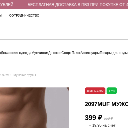
ЛЕЙ
БЕСПЛАТНАЯ ДОСТАВКА В ПВЗ ПРИ ПОКУПКЕ ОТ 4 00
Ы
СОТРУДНИЧЕСТВО
ы
Домашняя одежда
Мужчинам
Детское
Спорт
Пляж
Аксессуары
Товары для отды
2097MUF Мужские трусы
ВЫГОДНО
5=4
2097MUF МУЖ
399 ₽
559 ₽
+ 19.95 на счет