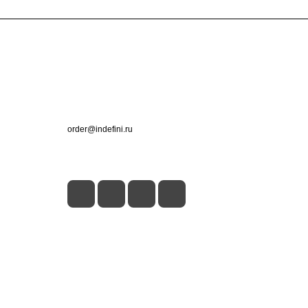
Контакты
+7 (495) 660-50-80
order@indefini.ru
г. Москва, Рязанский проспект, 3Б