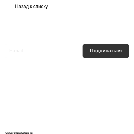
Назад к списку
Подписаться
на новости и акции
Подписаться
Интернет-магазин
Компания
Информация
Помощь
Контакты
+7 (495) 660-50-80
order@indefini.ru