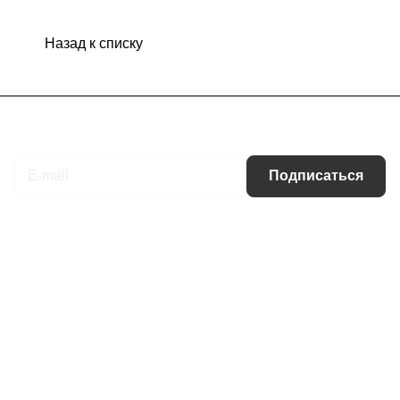
Назад к списку
Подписаться
на новости и акции
Подписаться
Интернет-магазин
Компания
Информация
Помощь
Контакты
+7 (495) 660-50-80