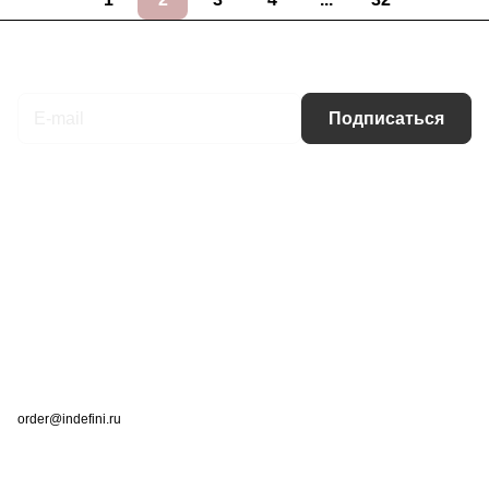
Подписаться
на новости и акции
Подписаться
Интернет-магазин
Компания
Информация
Помощь
Контакты
+7 (495) 660-50-80
order@indefini.ru
г. Москва, Рязанский проспект, 3Б