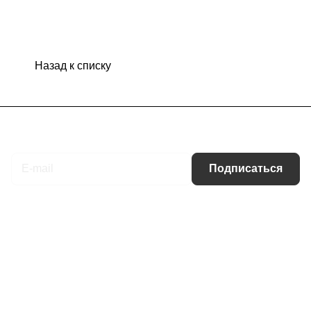
Назад к списку
Подписаться
на новости и акции
Подписаться
Интернет-магазин
Компания
Информация
Помощь