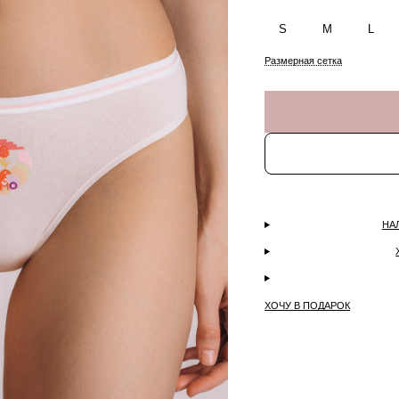
S
M
L
Размерная сетка
НА
ХОЧУ В ПОДАРОК