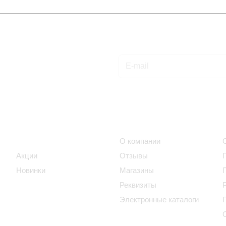
Подписаться
на новости и акции
Интернет-магазин
Компания
Каталог
О компании
Акции
Отзывы
Новинки
Магазины
Реквизиты
Электронные каталоги