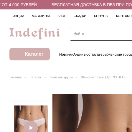
4 000 РУБЛЕЙ
БЕСПЛАТНАЯ ДОСТАВКА В ПВЗ ПРИ ПОКУПК
АКЦИИ
МАГАЗИНЫ
БЛОГ
СКИДКИ
БОНУСЫ
КОНТАКТ
Каталог
Новинки
Акции
Бюстгальтеры
Женские трус
–
–
–
Главная
Каталог
Женские трусы
Женские трусы (Арт. 3351LUB)