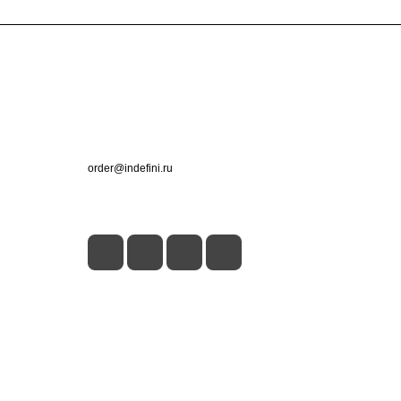
Контакты
+7 (495) 660-50-80
order@indefini.ru
г. Москва, Рязанский проспект, 3Б