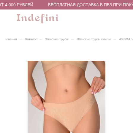
 4 000 РУБЛЕЙ
БЕСПЛАТНАЯ ДОСТАВКА В ПВЗ ПРИ ПОКУП
–
–
–
–
Главная
Каталог
Женские трусы
Женские трусы слипы
4069WUV