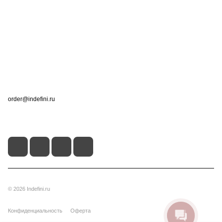
Компания
Информация
Помощь
Контакты
+7 (495) 660-50-80
order@indefini.ru
г. Москва, Рязанский проспект, 3Б
© 2026 Indefini.ru
Конфиденциальность
Оферта