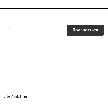
Подписаться
на новости и акции
Подписаться
Интернет-магазин
Компания
Информация
Помощь
Контакты
+7 (495) 660-50-80
order@indefini.ru
г. Москва, Рязанский проспект, 3Б