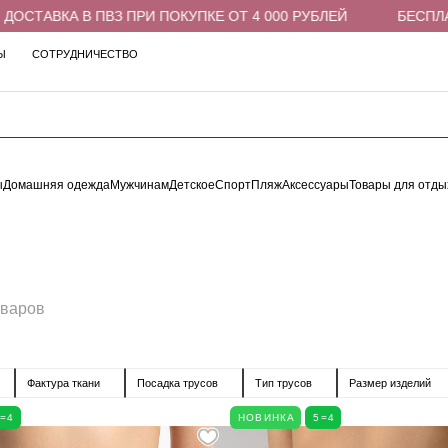
З ПРИ ПОКУПКЕ ОТ 4 000 РУБЛЕЙ
БЕСПЛАТНАЯ ДОСТАВКА
Ы
СОТРУДНИЧЕСТВО
ы
Домашняя одежда
Мужчинам
Детское
Спорт
Пляж
Аксессуары
Товары для отды
оваров
Фактура ткани
Посадка трусов
Тип трусов
Размер изделий
5=4
НОВИНКА
5=4