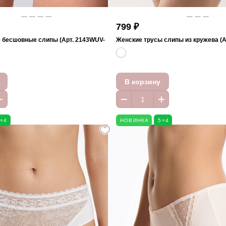
799 ₽
 бесшовные слипы (Арт. 2143WUV-
Женские трусы слипы из кружева (А
В корзину
5=4
НОВИНКА
5=4