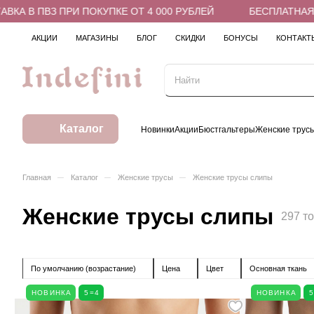
 ПОКУПКЕ ОТ 4 000 РУБЛЕЙ
БЕСПЛАТНАЯ ДОСТАВКА В ПВ
АКЦИИ
МАГАЗИНЫ
БЛОГ
СКИДКИ
БОНУСЫ
КОНТАКТ
Каталог
Новинки
Акции
Бюстгальтеры
Женские трус
–
–
–
Главная
Каталог
Женские трусы
Женские трусы слипы
Женские трусы слипы
297 т
По умолчанию (возрастание)
Цена
Цвет
Основная ткань
НОВИНКА
5=4
НОВИНКА