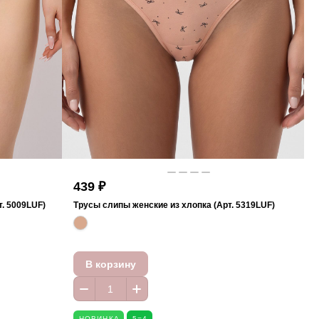
439 ₽
. 5009LUF)
Трусы слипы женские из хлопка (Арт. 5319LUF)
В корзину
НОВИНКА
5=4