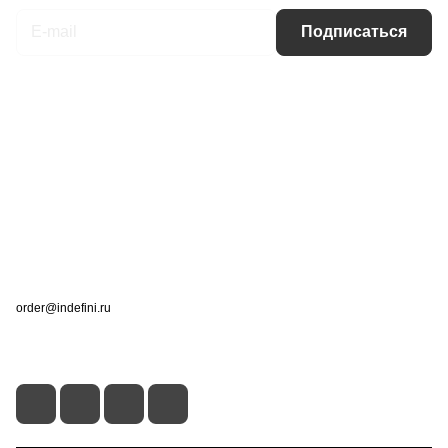
Подписаться
Интернет-магазин
Компания
Информация
Помощь
Контакты
+7 (495) 660-50-80
order@indefini.ru
г. Москва, Рязанский проспект, 3Б