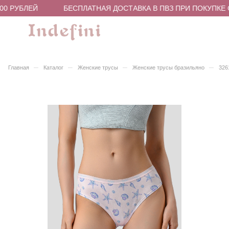
0 РУБЛЕЙ
БЕСПЛАТНАЯ ДОСТАВКА В ПВЗ ПРИ ПОКУПКЕ ОТ
–
–
–
–
Главная
Каталог
Женские трусы
Женские трусы бразильяно
326