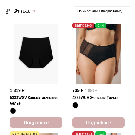
Фильтр
По умолчанию (возрастание)
ВЫГОДНО
5=4
1 319 ₽
739 ₽
1 059 ₽
5333WGV Корректирующее
4225WUV Женские Трусы
белье
Подробнее
Подробнее
РАСПРОДАЖА
ВЫГОДНО
5=4