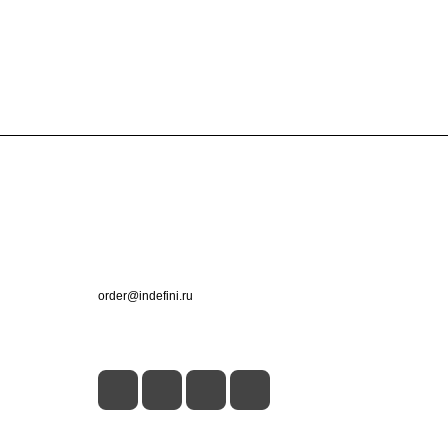
Контакты
+7 (495) 660-50-80
order@indefini.ru
г. Москва, Рязанский проспект, 3Б