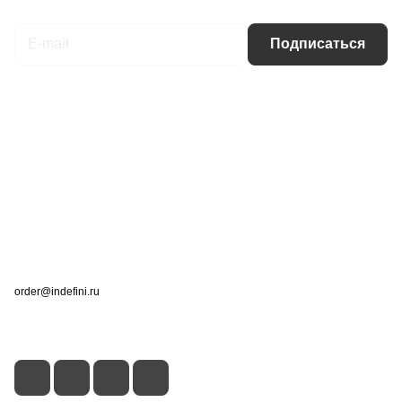
Подписаться
Интернет-магазин
Компания
Информация
Помощь
Контакты
+7 (495) 660-50-80
order@indefini.ru
г. Москва, Рязанский проспект, 3Б