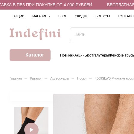
 В ПВЗ ПРИ ПОКУПКЕ ОТ 4 000 РУБЛЕЙ
БЕСПЛАТНАЯ ДОС
АКЦИИ
МАГАЗИНЫ
БЛОГ
СКИДКИ
БОНУСЫ
КОНТАКТ
Каталог
Новинки
Акции
Бюстгальтеры
Женские трус
–
–
–
–
Главная
Каталог
Аксессуары
Носки
4009SLWB Мужские носк