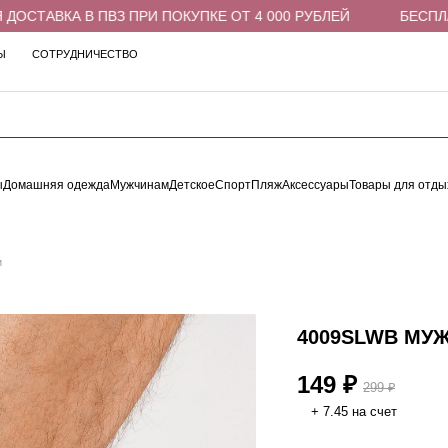
ТАВКА В ПВЗ ПРИ ПОКУПКЕ ОТ 4 000 РУБЛЕЙ
БЕСПЛАТН
Ы
СОТРУДНИЧЕСТВО
ы
Домашняя одежда
Мужчинам
Детское
Спорт
Пляж
Аксессуары
Товары для отды
и
4009SLWB МУ
149 ₽
299 ₽
+ 7.45 на счет