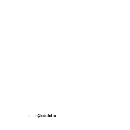
Контакты
+7 (495) 660-50-80
order@indefini.ru
г. Москва, Рязанский проспект, 3Б