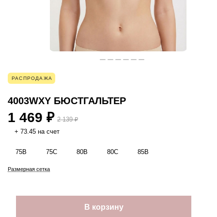
РАСПРОДАЖА
4003WXY БЮСТГАЛЬТЕР
1 469 ₽
2 139 ₽
+ 73.45 на счет
75B
75C
80B
80C
85B
Размерная сетка
В корзину