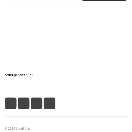
Интернет-магазин
Компания
Информация
Помощь
Контакты
+7 (495) 660-50-80
order@indefini.ru
г. Москва, Рязанский проспект, 3Б
© 2026 Indefini.ru