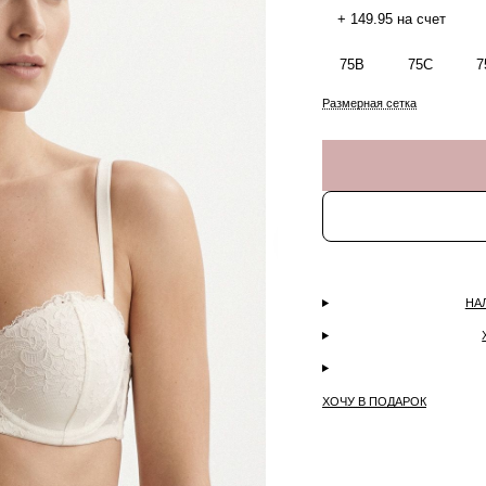
+ 149.95 на счет
75B
75C
7
Размерная сетка
НА
ХОЧУ В ПОДАРОК