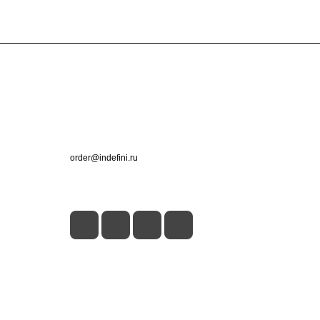
Контакты
+7 (495) 660-50-80
order@indefini.ru
г. Москва, Рязанский проспект, 3Б