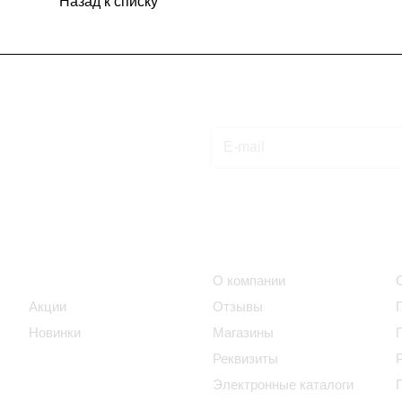
Назад к списку
Подписаться
на новости и акции
Интернет-магазин
Компания
Каталог
О компании
Акции
Отзывы
Новинки
Магазины
Реквизиты
Электронные каталоги