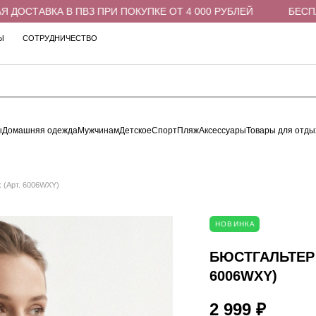
СТАВКА В ПВЗ ПРИ ПОКУПКЕ ОТ 4 000 РУБЛЕЙ
БЕСПЛАТН
Ы
СОТРУДНИЧЕСТВО
ы
Домашняя одежда
Мужчинам
Детское
Спорт
Пляж
Аксессуары
Товары для отды
х (Арт. 6006WXY)
НОВИНКА
БЮСТГАЛЬТЕР 
6006WXY)
2 999 ₽