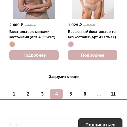
2 409 ₽
1 929 ₽
3 449 ₽
2 759 ₽
Бюстгальтер с мягкими
Бесшовный бюстгальтер-топ
косточками (Арт. 4055WXY)
без косточек (Арт. 4137WXY)
Подробнее
Подробнее
Загрузить еще
1
2
3
4
5
6
...
11
Подписаться
на новости и акции
Подписаться