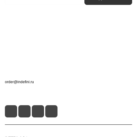
Интернет-магазин
Компания
Информация
Помощь
Контакты
+7 (495) 660-50-80
order@indefini.ru
г. Москва, Рязанский проспект, 3Б