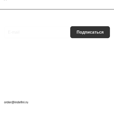
Подписаться
на новости и акции
Подписаться
Интернет-магазин
Компания
Информация
Помощь
Контакты
+7 (495) 660-50-80
order@indefini.ru
г. Москва, Рязанский проспект, 3Б