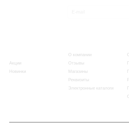
Подписаться
на новости и акции
Интернет-магазин
Компания
Каталог
О компании
Акции
Отзывы
Новинки
Магазины
Реквизиты
Электронные каталоги