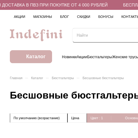
ОСТАВКА В ПВЗ ПРИ ПОКУПКЕ ОТ 4 000 РУБЛЕЙ
БЕСПЛАТ
АКЦИИ
МАГАЗИНЫ
БЛОГ
СКИДКИ
БОНУСЫ
КОНТАКТ
Каталог
Новинки
Акции
Бюстгальтеры
Женские трус
–
–
–
Главная
Каталог
Бюстгальтеры
Бесшовные бюстгальтеры
Бесшовные бюстгальтер
По умолчанию (возрастание)
Цена
Цвет
: 1
Основна