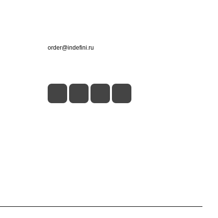
Контакты
+7 (495) 660-50-80
order@indefini.ru
г. Москва, Рязанский проспект, 3Б