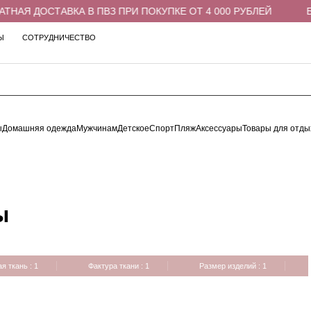
НАЯ ДОСТАВКА В ПВЗ ПРИ ПОКУПКЕ ОТ 4 000 РУБЛЕЙ
БЕ
Ы
СОТРУДНИЧЕСТВО
ы
Домашняя одежда
Мужчинам
Детское
Спорт
Пляж
Аксессуары
Товары для отды
ы
я ткань
: 1
Фактура ткани
: 1
Размер изделий
: 1