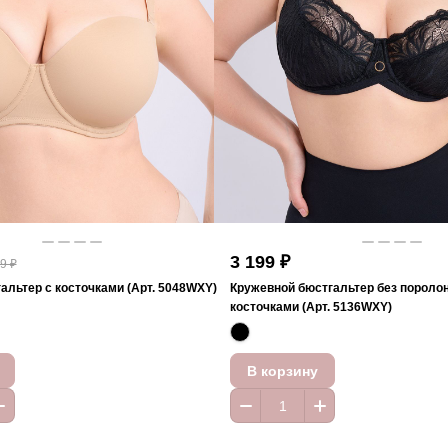
3 199 ₽
9 ₽
альтер с косточками (Арт. 5048WXY)
Кружевной бюстгальтер без поролон
косточками (Арт. 5136WXY)
В корзину