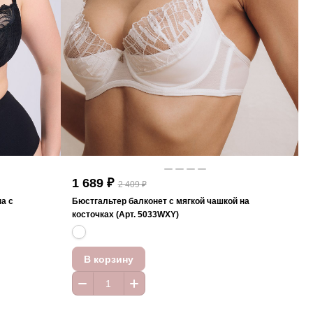
1 689 ₽
2 409 ₽
а с
Бюстгальтер балконет с мягкой чашкой на
косточках (Арт. 5033WXY)
В корзину