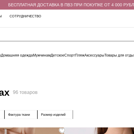
 ДОСТАВКА В ПВЗ ПРИ ПОКУПКЕ ОТ 4 000 РУБЛЕЙ
БЕСПЛ
Ы
СОТРУДНИЧЕСТВО
ы
Домашняя одежда
Мужчинам
Детское
Спорт
Пляж
Аксессуары
Товары для отды
ах
96 товаров
Фактура ткани
Размер изделий