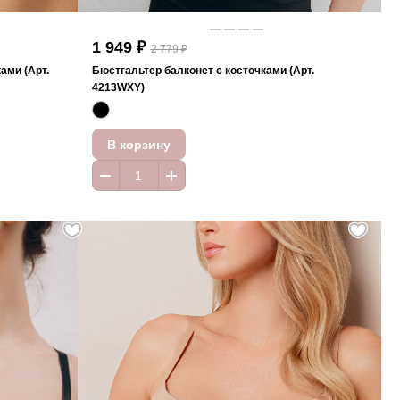
1 949 ₽
2 779 ₽
ами (Арт.
Бюстгальтер балконет с косточками (Арт.
4213WXY)
В корзину