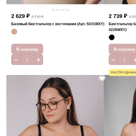
2 629 ₽
2 739 ₽
3 759 ₽
3 90
Базовый бюстгальтер с косточками (Арт. 5031WXY)
Бюстгальтер ба
4226WXY)
В корзину
В корзину
РАСПРОДАЖ