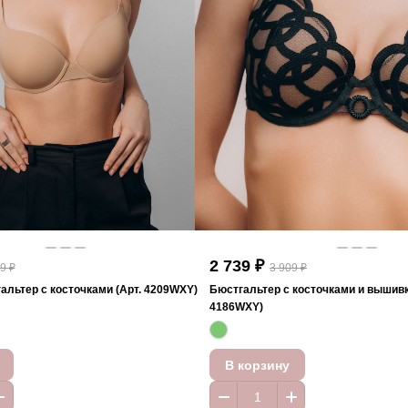
2 739 ₽
9 ₽
3 909 ₽
альтер с косточками (Арт. 4209WXY)
Бюстгальтер с косточками и вышивк
4186WXY)
В корзину