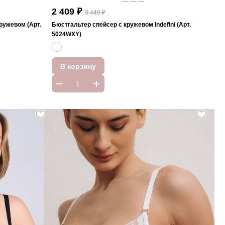
2 409 ₽
3 449 ₽
ружевом (Арт.
Бюстгальтер спейсер с кружевом Indefini (Арт.
5024WXY)
В корзину