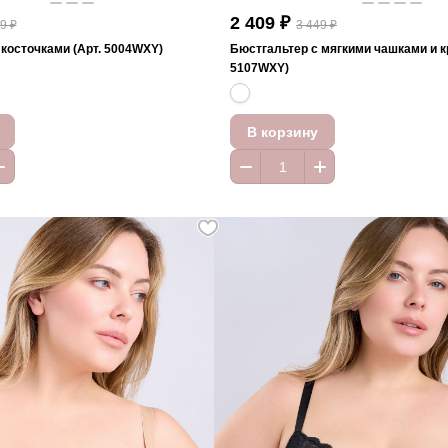
2 409 ₽
9 ₽
3 449 ₽
 косточками (Арт. 5004WXY)
Бюстгальтер с мягкими чашками и к
5107WXY)
В корзину