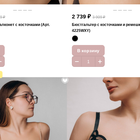
2 739 ₽
9 ₽
3 909 ₽
лконет с косточками (Арт.
Бюстгальтер с косточками и ремешк
4225WXY)
В корзину
А