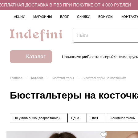
АВКА В ПВЗ ПРИ ПОКУПКЕ ОТ 4 000 РУБЛЕЙ
БЕСПЛАТНАЯ
АКЦИИ
МАГАЗИНЫ
БЛОГ
СКИДКИ
БОНУСЫ
КОНТАКТ
Каталог
Новинки
Акции
Бюстгальтеры
Женские трус
–
–
–
Главная
Каталог
Бюстгальтеры
Бюстгальтеры на косточках
Бюстгальтеры на косточк
По умолчанию (возрастание)
Цена
Цвет
Основная ткань