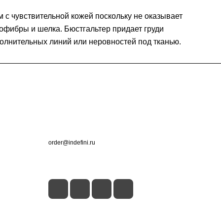
 с чувствительной кожей поскольку не оказывает
офибры и шелка. Бюстгальтер придает груди
полнительных линий или неровностей под тканью.
Контакты
+7 (495) 660-50-80
order@indefini.ru
г. Москва, Рязанский проспект, 3Б