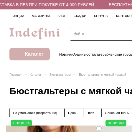
 В ПВЗ ПРИ ПОКУПКЕ ОТ 4 000 РУБЛЕЙ
БЕСПЛАТНАЯ ДОС
АКЦИИ
МАГАЗИНЫ
БЛОГ
СКИДКИ
БОНУСЫ
КОНТАКТ
Каталог
Новинки
Акции
Бюстгальтеры
Женские трус
–
–
–
Главная
Каталог
Бюстгальтеры
Бюстгальтеры с мягкой чашкой
Бюстгальтеры с мягкой 
По умолчанию (возрастание)
Цена
Цвет
Основная ткань
НОВИНКА
НОВИНКА