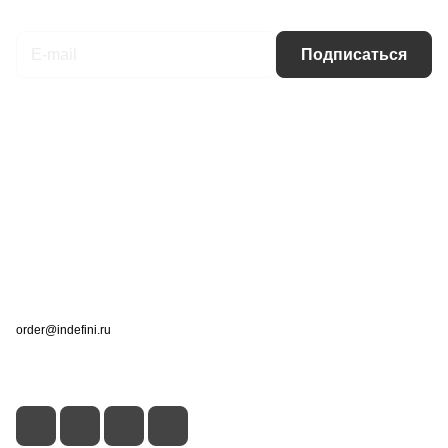
Подписаться
на новости и акции
Подписаться
Интернет-магазин
Компания
Информация
Помощь
Контакты
+7 (495) 660-50-80
order@indefini.ru
г. Москва, Рязанский проспект, 3Б