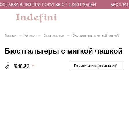
СТАВКА В ПВЗ ПРИ ПОКУПКЕ ОТ 4 000 РУБЛЕЙ
БЕСПЛАТН
–
–
–
Главная
Каталог
Бюстгальтеры
Бюстгальтеры с мягкой чашкой
Бюстгальтеры с мягкой чашкой
Фильтр
По умолчанию (возрастание)