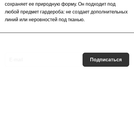
сохраняет ее природную форму. Он подходит под
любой предмет гардероба: не создает дополнительных
линий или неровностей под тканью.
Подписаться
на новости и акции
Подписаться
Интернет-магазин
Компания
Информация
Помощь
Контакты
+7 (495) 660-50-80