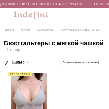
СТАВКА В ПВЗ ПРИ ПОКУПКЕ ОТ 4 000 РУБЛЕЙ
БЕСПЛАТН
–
–
–
Главная
Каталог
Бюстгальтеры
Бюстгальтеры с мягкой чашкой
Бюстгальтеры с мягкой чашкой
1 товар
Фильтр
По умолчанию (возрастание)
РАСПРОДАЖА