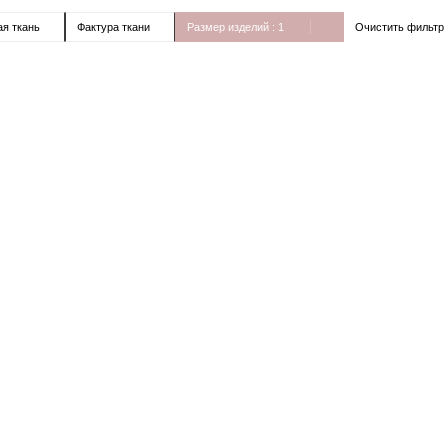
Очистить фильтр
я ткань
Фактура ткани
Размер изделий
: 1