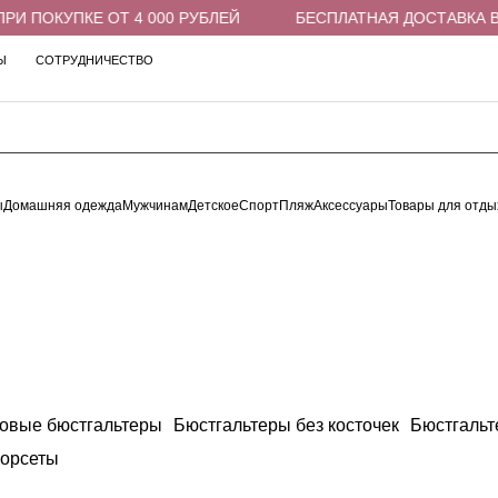
 ПОКУПКЕ ОТ 4 000 РУБЛЕЙ
БЕСПЛАТНАЯ ДОСТАВКА В ПВ
Ы
СОТРУДНИЧЕСТВО
ы
Домашняя одежда
Мужчинам
Детское
Спорт
Пляж
Аксессуары
Товары для отды
овые бюстгальтеры
Бюстгальтеры без косточек
Бюстгальт
орсеты