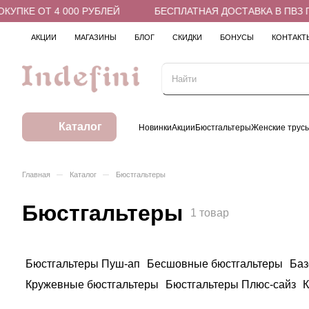
ПКЕ ОТ 4 000 РУБЛЕЙ
БЕСПЛАТНАЯ ДОСТАВКА В ПВЗ ПРИ
АКЦИИ
МАГАЗИНЫ
БЛОГ
СКИДКИ
БОНУСЫ
КОНТАКТ
Каталог
Новинки
Акции
Бюстгальтеры
Женские трус
–
–
Главная
Каталог
Бюстгальтеры
Бюстгальтеры
1 товар
Бюстгальтеры Пуш-ап
Бесшовные бюстгальтеры
Баз
Кружевные бюстгальтеры
Бюстгальтеры Плюс-сайз
К