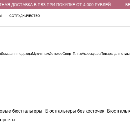
АЯ ДОСТАВКА В ПВЗ ПРИ ПОКУПКЕ ОТ 4 000 РУБЛЕЙ
БЕС
Ы
СОТРУДНИЧЕСТВО
ы
Домашняя одежда
Мужчинам
Детское
Спорт
Пляж
Аксессуары
Товары для отды
овые бюстгальтеры
Бюстгальтеры без косточек
Бюстгальт
орсеты