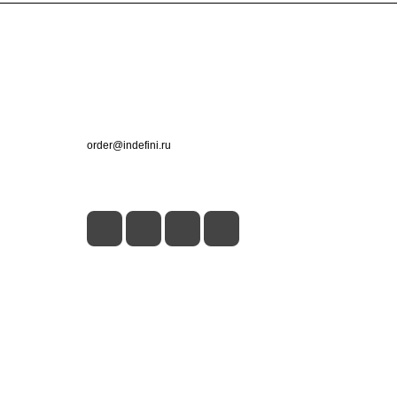
Контакты
+7 (495) 660-50-80
order@indefini.ru
г. Москва, Рязанский проспект, 3Б