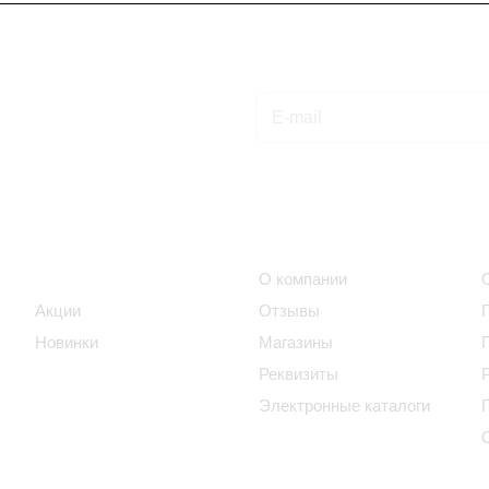
Подписаться
на новости и акции
Интернет-магазин
Компания
Каталог
О компании
Акции
Отзывы
Новинки
Магазины
Реквизиты
Электронные каталоги