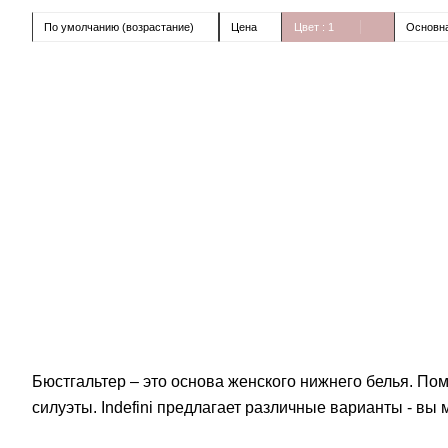
По умолчанию (возрастание)
Цена
Цвет
: 1
Основна
Бюстгальтер – это основа женского нижнего белья. По
силуэты. Indefini предлагает различные варианты - вы