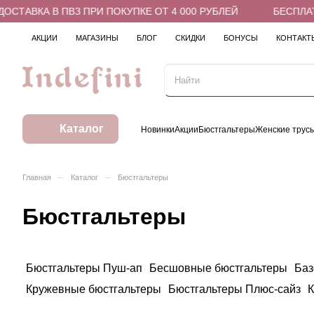
СТАВКА В ПВЗ ПРИ ПОКУПКЕ ОТ 4 000 РУБЛЕЙ
БЕСПЛАТН
АКЦИИ
МАГАЗИНЫ
БЛОГ
СКИДКИ
БОНУСЫ
КОНТАКТ
Каталог
Новинки
Акции
Бюстгальтеры
Женские трус
–
–
Главная
Каталог
Бюстгальтеры
Бюстгальтеры
Бюстгальтеры Пуш-ап
Бесшовные бюстгальтеры
Баз
Кружевные бюстгальтеры
Бюстгальтеры Плюс-сайз
К