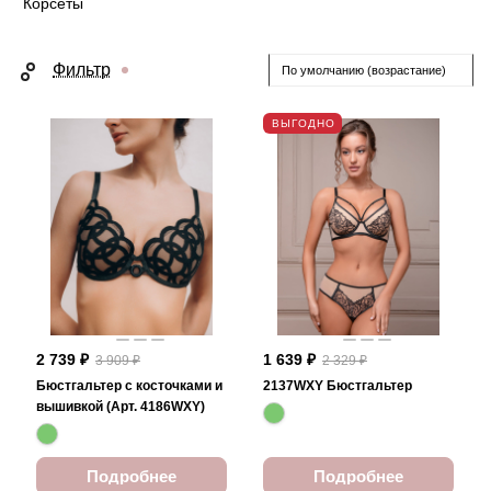
Корсеты
Фильтр
По умолчанию (возрастание)
ВЫГОДНО
2 739 ₽
1 639 ₽
3 909 ₽
2 329 ₽
Бюстгальтер с косточками и
2137WXY Бюстгальтер
вышивкой (Арт. 4186WXY)
Подробнее
Подробнее