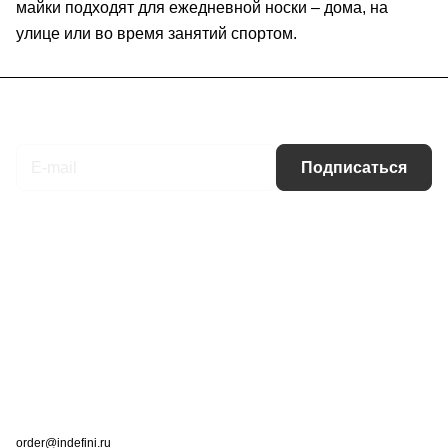
майки подходят для ежедневной носки – дома, на
улице или во время занятий спортом.
Подписаться
на новости и акции
Подписаться
Интернет-магазин
Компания
Информация
Помощь
Контакты
+7 (495) 660-50-80
order@indefini.ru