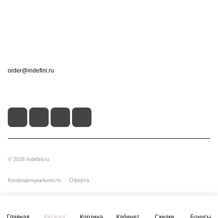
Информация
Помощь
Контакты
+7 (495) 660-50-80
order@indefini.ru
г. Москва, Рязанский проспект, 3Б
© 2026 Indefini.ru
Конфиденциальность
Оферта
Главная
Каталог
Корзина
Кабинет
Скидки
Бонусы