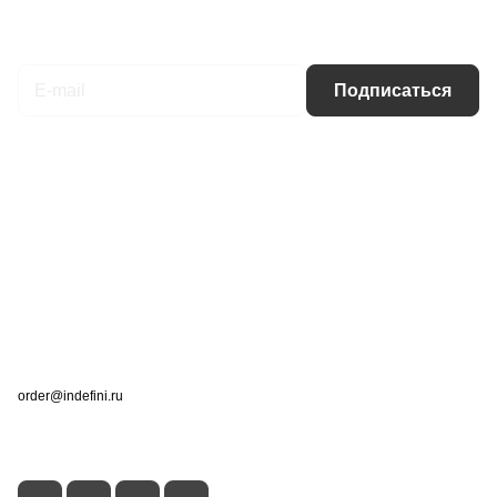
Подписаться
на новости и акции
Подписаться
Интернет-магазин
Компания
Информация
Помощь
Контакты
+7 (495) 660-50-80
order@indefini.ru
г. Москва, Рязанский проспект, 3Б