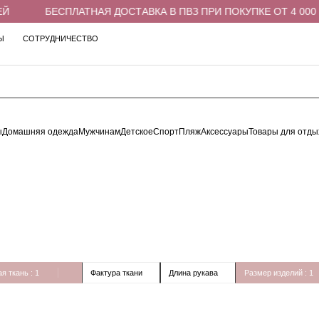
Й
БЕСПЛАТНАЯ ДОСТАВКА В ПВЗ ПРИ ПОКУПКЕ ОТ 4 000 
Ы
СОТРУДНИЧЕСТВО
ы
Домашняя одежда
Мужчинам
Детское
Спорт
Пляж
Аксессуары
Товары для отды
я ткань
: 1
Фактура ткани
Длина рукава
Размер изделий
: 1