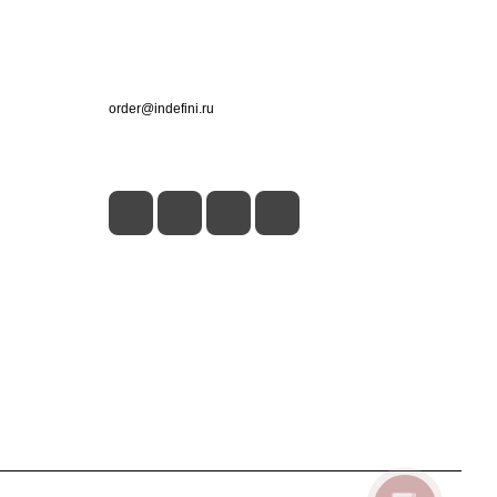
Контакты
+7 (495) 660-50-80
order@indefini.ru
г. Москва, Рязанский проспект, 3Б