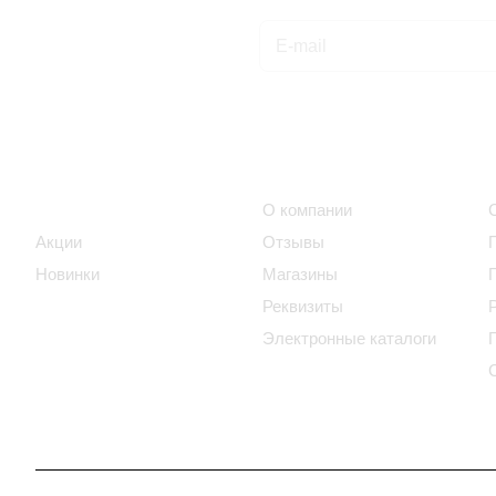
Подписаться
на новости и акции
Интернет-магазин
Компания
Каталог
О компании
Акции
Отзывы
Новинки
Магазины
Реквизиты
Электронные каталоги