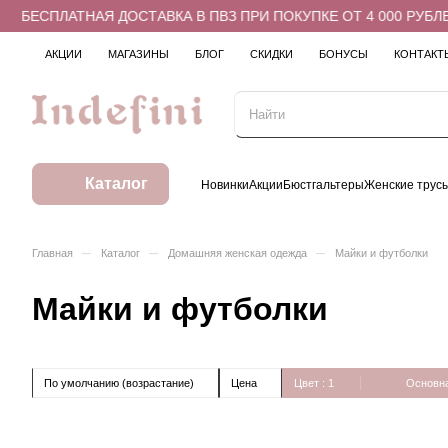
БЕСПЛАТНАЯ ДОСТАВКА В ПВЗ ПРИ ПОКУПКЕ ОТ 4 000 РУБЛЕ
АКЦИИ
МАГАЗИНЫ
БЛОГ
СКИДКИ
БОНУСЫ
КОНТАКТ
Каталог
Новинки
Акции
Бюстгальтеры
Женские трус
–
–
–
Главная
Каталог
Домашняя женская одежда
Майки и футболки
Майки и футболки
По умолчанию (возрастание)
Цена
Цвет
: 1
Основна